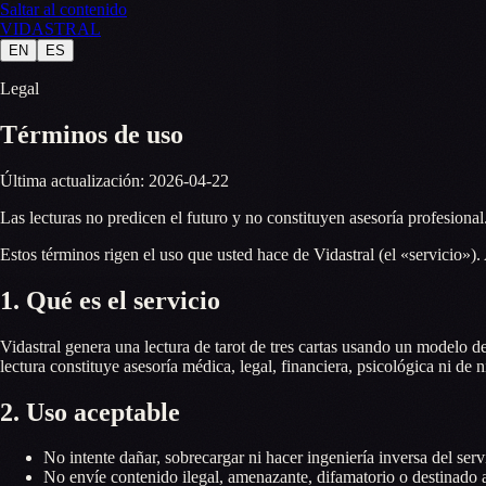
Saltar al contenido
VID
A
STR
A
L
EN
ES
Legal
Términos de uso
Última actualización: 2026-04-22
Las lecturas no predicen el futuro y no constituyen asesoría profesional.
Estos términos rigen el uso que usted hace de Vidastral (el «servicio»). 
1. Qué es el servicio
Vidastral genera una lectura de tarot de tres cartas usando un modelo 
lectura constituye asesoría médica, legal, financiera, psicológica ni de n
2. Uso aceptable
No intente dañar, sobrecargar ni hacer ingeniería inversa del serv
No envíe contenido ilegal, amenazante, difamatorio o destinado a