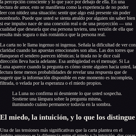
la percepción consciente y lo que yace por debajo de ella. En una
lectura de amor, esto se manifiesta como la experiencia de no poder
leer con nitidez una situación: sentir que algo está presente sin poder
nombrarlo. Puede que usted se sienta atraído por alguien sin saber bien
si ese impulso nace de una conexión real o de una proyección — una
cualidad que desearía que esa persona tuviera, una versión de ella que
resulta más segura o más romántica que la persona real.
La carta no le llama ingenuo ni ingenua. Señala la dificultad de ver con
claridad cuando las apuestas emocionales son altas. Las dos torres que
flanquean el sendero parecen idénticas; la tirada no le dice cuál
dirección lleva hacia adelante. Esa ambigüedad es el mensaje. Si La
Luna aparece cuando la pregunta es cómo siente alguien hacia usted, la
lectura tiene menos probabilidades de revelar una respuesta que de
sugerir que la información disponible en este momento es incompleta,
filtrada, o velada por la esperanza o el miedo propios.
La Luna no confirma ni desmiente lo que usted sospecha.
Sostiene una lámpara sobre la pregunta misma,
iluminando cuánto permanece todavía en la sombra.
El miedo, la intuición, y lo que los distingue
Una de las tensiones más significativas que la carta plantea en el
ámbito amoroso es la diferencia entre el miedo y la intuición, dos cosas