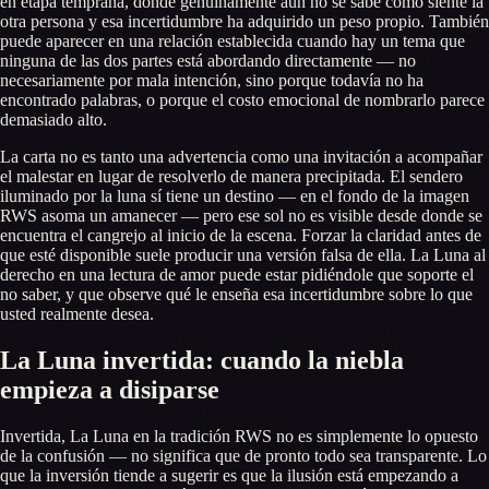
en etapa temprana, donde genuinamente aún no se sabe cómo siente la
otra persona y esa incertidumbre ha adquirido un peso propio. También
puede aparecer en una relación establecida cuando hay un tema que
ninguna de las dos partes está abordando directamente — no
necesariamente por mala intención, sino porque todavía no ha
encontrado palabras, o porque el costo emocional de nombrarlo parece
demasiado alto.
La carta no es tanto una advertencia como una invitación a acompañar
el malestar en lugar de resolverlo de manera precipitada. El sendero
iluminado por la luna sí tiene un destino — en el fondo de la imagen
RWS asoma un amanecer — pero ese sol no es visible desde donde se
encuentra el cangrejo al inicio de la escena. Forzar la claridad antes de
que esté disponible suele producir una versión falsa de ella. La Luna al
derecho en una lectura de amor puede estar pidiéndole que soporte el
no saber, y que observe qué le enseña esa incertidumbre sobre lo que
usted realmente desea.
La Luna invertida: cuando la niebla
empieza a disiparse
Invertida, La Luna en la tradición RWS no es simplemente lo opuesto
de la confusión — no significa que de pronto todo sea transparente. Lo
que la inversión tiende a sugerir es que la ilusión está empezando a