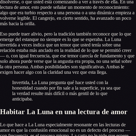
disolverse, o que usted está comenzando a ver a través de ella. En una
lectura de amor, esto puede señalar un momento de reconocimiento:
algo que era turbio respecto a una persona o a una dinámica empieza a
volverse legible. El cangrejo, en cierto sentido, ha avanzado un poco
más hacia la orilla.
Eso puede traer alivio, pero la tradición también reconoce que lo que
emerge del estanque no siempre es lo que se esperaba. La Luna
invertida a veces indica que un temor que usted tenía sobre una
relación estaba más anclado en la realidad de lo que se permitió creer
— o, con igual frecuencia, que ese temor carecía de fundamento y que
solo ahora puede verse que la angustia era propia, no una señal sobre
la otra persona. Ambas posibilidades son significativas. Ambas le
exigen hacer algo con la claridad una vez que esta llega.
Invertida, La Luna pregunta qué hace usted con la
honestidad cuando por fin sale a la superficie, ya sea que
la verdad resulte más difícil o más gentil de lo que
anticipaba.
Habitar La Luna en una lectura de amor
Lo que hace a La Luna especialmente resonante en las lecturas de
amor es que la confusión emocional no es un defecto del proceso —
con frecuencia, es el proceso mismo. La carta no le pide que espere