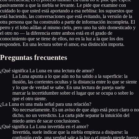
pasivamente a que la niebla se levante. Le pide que examine con
cuidado lo que usted está aportando a esa neblina: los supuestos que
está haciendo, las conversaciones que está evitando, la versión de la
otra persona que ha construido a partir de información incompleta. El
perro y el lobo aúllan al mismo cielo, pero uno ha sido domesticado y
el otro no — la diferencia entre ambos está en el grado de
conocimiento que se tiene de ellos, no en la luz a la que los dos
responden. En una lectura sobre el amor, esa distinción importa.
Preguntas frecuentes
¿Qué significa La Luna en una lectura de amor?
La Luna apunta a lo que aún no ha salido a la superficie: la
ilusión, las corrientes ocultas y la distancia entre lo que se siente
y lo que de verdad se sabe. En una lectura de pareja suele
marcar la incertidumbre sobre el lugar que se ocupa o sobre lo
que el otro siente.
¿La Luna es una mala señal para una relación?
No necesariamente. Es un aviso de que algo está poco claro o no
dicho, no un veredicto. La carta pide separar la intuición del
miedo antes de sacar conclusiones.
¿Qué significa La Luna invertida en el amor?
Invertida, suele indicar que la niebla empieza a disiparse: la
confusión cede, una verdad sale a la luz o el miedo pierde fuerza