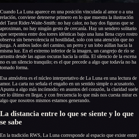
Cuando La Luna aparece en una posición vinculada al amor o a una
relación, conviene detenerse primero en lo que muestra la ilustración
del Tarot Rider-Waite-Smith: no hay calor, no hay dos figuras que se
aproximan, no hay ningún gesto de cercanía. Hay un sendero solitario
que serpentea entre dos torres idénticas bajo una luna llena cuyo rostro
observa sin benevolencia ni hostilidad, solo con una atención que no
juzga. A ambos lados del camino, un perro y un lobo aúllan hacia la
misma luz. En el extremo inferior de la imagen, un cangrejo de río se
arrastra desde las aguas oscuras hacia la orilla. El silencio de la escena
no es un silencio tranquilo; es el que precede a algo que todavía no ha
tomado forma.
Esa atmósfera es el núcleo interpretativo de La Luna en una lectura de
amor. La carta no señala el engaño en un sentido simple o acusatorio.
Apunta a algo más incómodo: en asuntos del corazón, la claridad suele
ser lo último en llegar, y con frecuencia lo que más nos cuesta mirar es
algo que nosotros mismos estamos generando.
La distancia entre lo que se siente y lo que
se sabe
En la tradición RWS, La Luna corresponde al espacio que existe entre